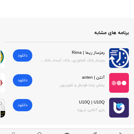
برنامه های مشابه
رمزساز ریما | Rima
دانلود
رمزساز بانک کشاورزی، بانک آینده، بانک صادرات
آنتن | anten
دانلود
پخش زنده فوتبال و تلویزیون
U10Q | U10Q
دانلود
بازی آنلاین تریویا