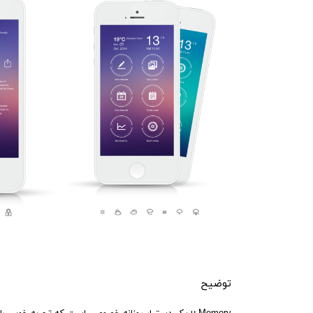
توضیح