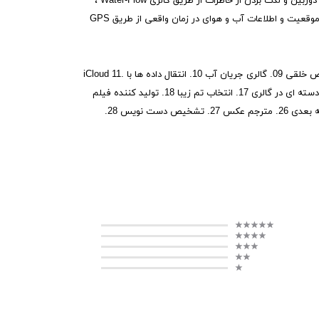
u.Memory یک دستیار روزانه خصوصی است که تجربه خوبی را برای ردیابی همه چیز در زندگی شما فراهم می کند ، به خصوص برای گرفتن تصویر با دوربین و لذت بردن از خاطرات از طریق گالری Water-Flow ،
تنظیم قرار ملاقات از طریق Event Tracker برای اطلاع رسانی به موقع ، راه اندازی حفاظت از دسترسی برای محافظت از داده های شما ، مکان یابی موقعیت و اطلاعات آب و هوای در زمان واقعی از طریق GPS
** امکانات: 01. طراحی ساده 02. پنل پویا 03. ردیاب رویداد 04. همگام سازی تقویم 05. جدول زمانی 06. خاطره 07. حفاظت از دسترسی 08. تشخیص خلقی 09. گالری جریان آب 10. انتقال داده ها با iCloud 11.
GPS 12. ذخیره سازه 13. جستجوی کلید واژه 14. ضبط صدا 15. اقدام روزانه (علامت گذاری ، کد ، حذف ، برچسب ها ، اشتراک گذاری) 16. صادرات دسته ای در گالری 17. انتخاب تم زیبا 18. تولید کننده فیلم
19. کارخانه آلبوم 20. ردپاها و نقشه 21. دسته برچسب ها 22. ویرایشگر تصویر 23. ویرایشگر متن غنی 24. شناسه متن OCR 25. نمایشگر گالری سه بعدی 26. مترجم عکس 27. تشخیص دست نویس 28.