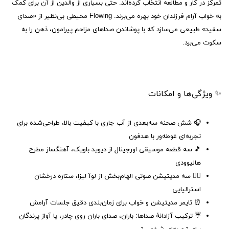
تمرکز در کار و مطالعه انتخاب کرده‌اند. حتی بسیاری از والدین از آن برای کمک
به خواب آرام فرزندان خود بهره می‌برند. Flowing محیطی بی‌نظیر از «صدای
سفید» طبیعی می‌سازد که با پوشاندن صداهای مزاحم پیرامون، ذهن را به
سکوت می‌برد.
✨ ویژگی‌ها و امکانات
🎧 شش صحنه سه‌بعدی از آب جاری با کیفیت بالا، طراحی‌شده برای
تجربه‌ای غوطه‌ور با هدفون
🎵 سه قطعه موسیقی اورجینال از دیوید باویک، آهنگساز مطرح
هالیوودی
🧘‍♀️ سه مدیتیشن صوتی الهام‌بخش از لوآ لیزا، ستاره درخشان
استرالیایی
⏰ تایمر مدیتیشن و خواب برای زمان‌بندی دقیق جلسات آرامش
☔ ترکیب آزادانهٔ صداها: باران، صدای باران روی چادر، یا آواز پرندگان