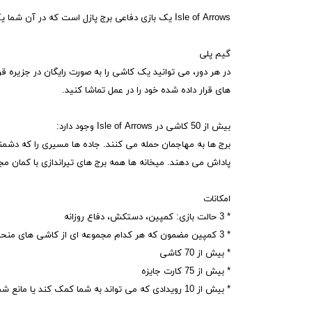
Isle of Arrows یک بازی دفاعی برج پازل است که در آن شما یک قلعه در آسمان می سازید. برج ها را قرار دهید، جزیره را گسترش دهید و مسیرهای خود را بسازید.
گیم پلی
در هر دور، می توانید یک کاشی را به صورت رایگان در جزیره ق
های قرار داده شده خود را در عمل تماشا کنید.
بیش از 50 کاشی در Isle of Arrows وجود دارد:
برج ها به مهاجمان حمله می کنند. جاده ها مسیری را که دشمن
پاداش می دهند. میخانه ها همه برج های تیراندازی با کمان مجا
امکانات
* 3 حالت بازی: کمپین، دستکش، دفاع روزانه
* 3 کمپین مضمون که هر کدام مجموعه ای از کاشی های منحصر به فرد خود را دارند
* بیش از 70 کاشی
* بیش از 75 کارت جایزه
* بیش از 10 رویدادی که می تواند به شما کمک کند یا مانع شما شود