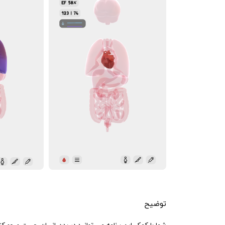
توضیح