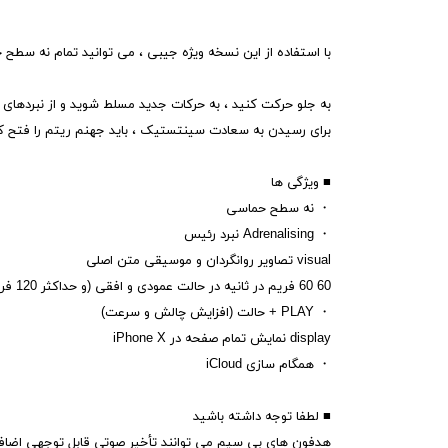
با استفاده از این نسخه ویژه جیبی ، می توانید تمام نه سطح 
به جلو حرکت کنید ، به حرکات جدید مسلط شوید و از نبردهای
برای رسیدن به سعادت سینتستیک ، باید جهنم ریتم را فتح ک
■ ویژگی ها
・ نه سطح حماسی
・ Adrenalising نبرد رئیس
visual تصاویر روانگردان و موسیقی متن اصلی
60 60 فریم در ثانیه در حالت عمودی و افقی (و حداکثر 120 فریم در ثانیه در دستگاه های پشتیبانی شده)
・ PLAY + حالت (افزایش چالش و سرعت)
display نمایش تمام صفحه در iPhone X
・ همگام سازی iCloud
■ لطفا توجه داشته باشید
هدفون های بی سیم می توانند تأخیر صوتی قابل توجهی اضافه 