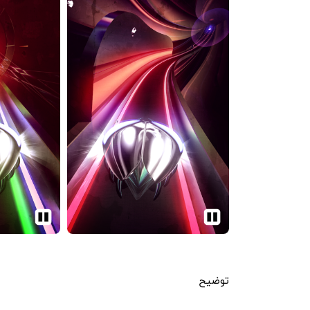
توضیح