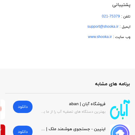
پشتیبانی
تلفن :
021-75379
ایمیل :
support@shooka.ir
وب سایت :
www.shooka.ir
برنامه های مشابه
فروشگاه آبان | aban
دانلود
بهترین دستگاه های تصفیه آب را از ما بخواهید
اینپین - جستجوی هوشمند ملک | inpin
دانلود